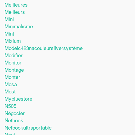
Meilleures
Meilleurs
Mini
Minimalisme
Mint
Mixium
Modelc423nacouleursilversystème
Modifier
Monitor
Montage
Monter
Mosa
Most
Mybluestore
N505
Négocier
Netbook
Netbookultraportable
Neuf