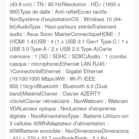
(43.9 cm) / TN / 60 HzRésolution : HD+ (1600 x
900)Type de dalle : Anti-refletEcran tactile :
NonSystème d’exploitationOS : Windows 10 (64-
bit)AudioType : Haut-parleurs stéréoTraitement
audio : Asus Sonic MasterConnectiqueHDMI : 1
(HDMI 1.4)USB : 4 (1 x USB 3.1 Gen1 Type-C / 1 x
USB 3.0 Type-A / 2 x USB 2.0 Type-A)Carte
mémoire : 1 (SD / SDHC / SDXC)Audio : 1 (combo
casque / microphone)Ethernet LAN RJ45 :
1ConnectivitéEthernet : Gigabit Ethernet
(10/100/1000 Mbps)Wifi : Wi-Fi IEEE
802.11b/g/nBluetooth : Bluetooth 4.0 (Dual
band)MatérielClavier : Clavier AZERTY
chicletClavier rétroéclairé : NonWebcam : Webcam
VGALecteur optique : NonLecteur d’empreinte
digitale : NonAlimentationType : Batterie Lithium-ion
3 cellules 42WhAdaptateur d’alimentation :
65WBatterie amovible : NonDimensionsDimensions
: 411 x 270 x 22.7 mmPoidsPoids : 2.1 Kg.