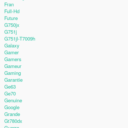
Fran
Full-Hd
Future
G750jx
G751j
G751jl-T7009h
Galaxy
Gamer
Gamers
Gameur
Gaming
Garantie
Ge63
Ge70
Genuine
Google
Grande
Gt780dx
Guerre