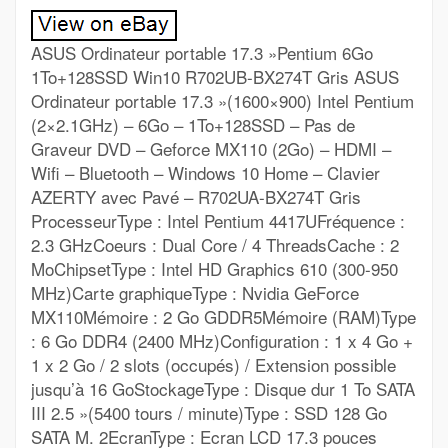
ASUS Ordinateur portable 17.3 »Pentium 6Go
1To+128SSD Win10 R702UB-BX274T Gris ASUS
Ordinateur portable 17.3 »(1600×900) Intel Pentium
(2×2.1GHz) – 6Go – 1To+128SSD – Pas de
Graveur DVD – Geforce MX110 (2Go) – HDMI –
Wifi – Bluetooth – Windows 10 Home – Clavier
AZERTY avec Pavé – R702UA-BX274T Gris
ProcesseurType : Intel Pentium 4417UFréquence :
2.3 GHzCoeurs : Dual Core / 4 ThreadsCache : 2
MoChipsetType : Intel HD Graphics 610 (300-950
MHz)Carte graphiqueType : Nvidia GeForce
MX110Mémoire : 2 Go GDDR5Mémoire (RAM)Type
: 6 Go DDR4 (2400 MHz)Configuration : 1 x 4 Go +
1 x 2 Go / 2 slots (occupés) / Extension possible
jusqu’à 16 GoStockageType : Disque dur 1 To SATA
III 2.5 »(5400 tours / minute)Type : SSD 128 Go
SATA M. 2EcranType : Ecran LCD 17.3 pouces