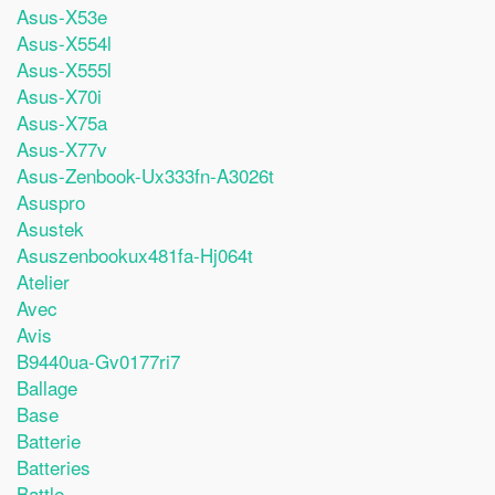
Asus-X53e
Asus-X554l
Asus-X555l
Asus-X70i
Asus-X75a
Asus-X77v
Asus-Zenbook-Ux333fn-A3026t
Asuspro
Asustek
Asuszenbookux481fa-Hj064t
Atelier
Avec
Avis
B9440ua-Gv0177ri7
Ballage
Base
Batterie
Batteries
Battle