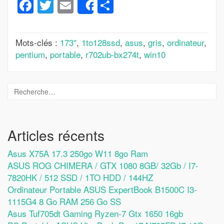
Facebook
Twitter
Email
Partager
Share
Mots-clés :
173''
,
1to128ssd
,
asus
,
gris
,
ordinateur
,
pentium
,
portable
,
r702ub-bx274t
,
win10
Articles récents
Asus X75A 17.3 250go W11 8go Ram
ASUS ROG CHIMERA / GTX 1080 8GB/ 32Gb / I7-
7820HK / 512 SSD / 1TO HDD / 144HZ
Ordinateur Portable ASUS ExpertBook B1500C I3-
1115G4 8 Go RAM 256 Go SS
Asus Tuf705dt Gaming Ryzen-7 Gtx 1650 16gb