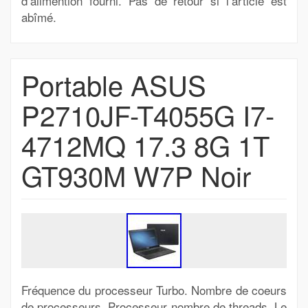
d’alimention fourni. Pas de retour si l’article est
abîmé.
Portable ASUS
P2710JF-T4055G I7-
4712MQ 17.3 8G 1T
GT930M W7P Noir
Fréquence du processeur Turbo. Nombre de coeurs
de processeurs. Processeur nombre de threads. Le