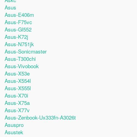
Asus
Asus-E406m
Asus-F75vc
Asus-Gl552
Asus-K72j
Asus-N751jk
Asus-Sonicmaster
Asus-T300chi
Asus-Vivobook
Asus-X53e
Asus-X554l
Asus-X555l
Asus-X70i
Asus-X75a
Asus-X77v
Asus-Zenbook-Ux333fn-A3026t
Asuspro
Asustek