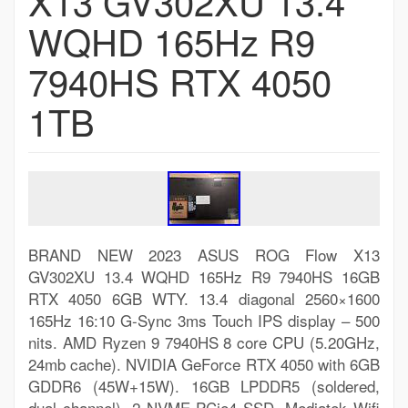
X13 GV302XU 13.4
WQHD 165Hz R9
7940HS RTX 4050
1TB
BRAND NEW 2023 ASUS ROG Flow X13
GV302XU 13.4 WQHD 165Hz R9 7940HS 16GB
RTX 4050 6GB WTY. 13.4 diagonal 2560×1600
165Hz 16:10 G-Sync 3ms Touch IPS display – 500
nits. AMD Ryzen 9 7940HS 8 core CPU (5.20GHz,
24mb cache). NVIDIA GeForce RTX 4050 with 6GB
GDDR6 (45W+15W). 16GB LPDDR5 (soldered,
dual channel). 2 NVME PCie4 SSD. Mediatek Wifi