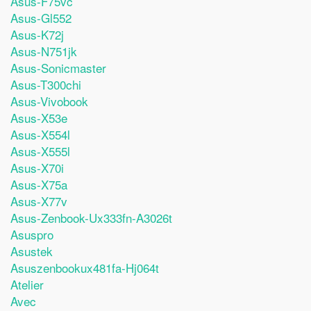
Asus-F75vc
Asus-Gl552
Asus-K72j
Asus-N751jk
Asus-Sonicmaster
Asus-T300chi
Asus-Vivobook
Asus-X53e
Asus-X554l
Asus-X555l
Asus-X70i
Asus-X75a
Asus-X77v
Asus-Zenbook-Ux333fn-A3026t
Asuspro
Asustek
Asuszenbookux481fa-Hj064t
Atelier
Avec