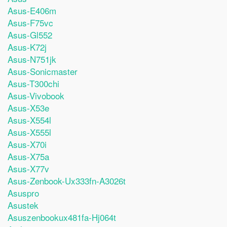
Asus-E406m
Asus-F75vc
Asus-Gl552
Asus-K72j
Asus-N751jk
Asus-Sonicmaster
Asus-T300chi
Asus-Vivobook
Asus-X53e
Asus-X554l
Asus-X555l
Asus-X70i
Asus-X75a
Asus-X77v
Asus-Zenbook-Ux333fn-A3026t
Asuspro
Asustek
Asuszenbookux481fa-Hj064t