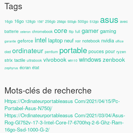
Tags
asus
16go
avec
16gb
128gb
256gb
500go
156''
256go
500gb
512go
core
gamer
gaming
batterie
chromebook
full
flip
celeron
intel
laptop
neuf
nvidia
geforce
notebook
noir
office
garantie
portable
ordinateur
pouces
pour
ryzen
pentium
oled
windows
vivobook
zenbook
strix
tactile
ultrabook
win10
écran
état
zephyrus
Mots-clés de recherche
Https://ordinateurportableasus Com/2021/04/15/pc-
Portabel-Asus-N750j/
Https://ordinateurportableasus Com/2021/03/04/asus-
Rog-Gl752v-17-3-Intel-Core-I7-6700hq-2-6-Ghz-Ram-
16go-Ssd-1000-G-2/