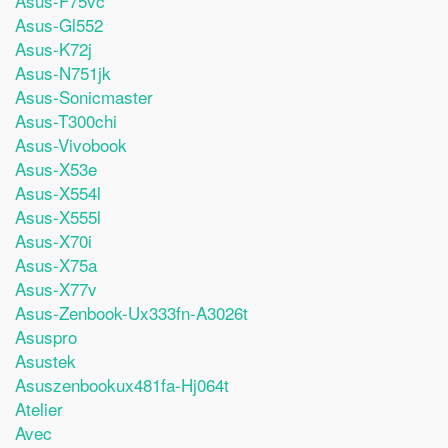
Asus-F75vc
Asus-Gl552
Asus-K72j
Asus-N751jk
Asus-Sonicmaster
Asus-T300chi
Asus-Vivobook
Asus-X53e
Asus-X554l
Asus-X555l
Asus-X70i
Asus-X75a
Asus-X77v
Asus-Zenbook-Ux333fn-A3026t
Asuspro
Asustek
Asuszenbookux481fa-Hj064t
Atelier
Avec