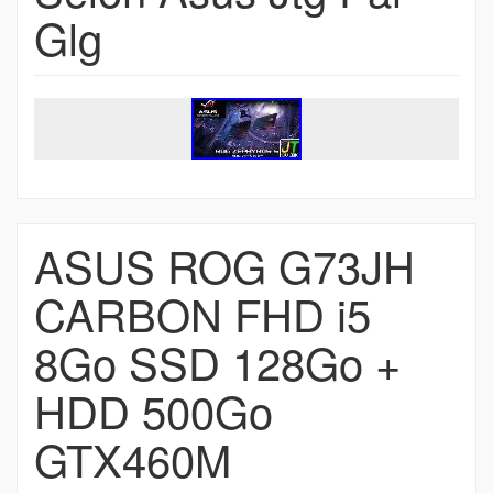
Glg
ASUS ROG G73JH
CARBON FHD i5
8Go SSD 128Go +
HDD 500Go
GTX460M