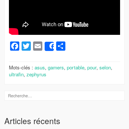
Facebook
Twitter
Email
Partager
Share
Mots-clés :
asus
,
gamers
,
portable
,
pour
,
selon
,
ultrafin
,
zephyrus
Articles récents