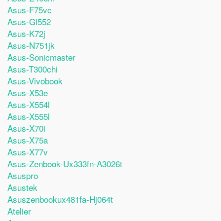
Asus-F75vc
Asus-Gl552
Asus-K72j
Asus-N751jk
Asus-Sonicmaster
Asus-T300chi
Asus-Vivobook
Asus-X53e
Asus-X554l
Asus-X555l
Asus-X70i
Asus-X75a
Asus-X77v
Asus-Zenbook-Ux333fn-A3026t
Asuspro
Asustek
Asuszenbookux481fa-Hj064t
Atelier