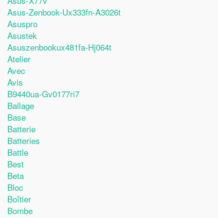
Asus-X77v
Asus-Zenbook-Ux333fn-A3026t
Asuspro
Asustek
Asuszenbookux481fa-Hj064t
Atelier
Avec
Avis
B9440ua-Gv0177ri7
Ballage
Base
Batterie
Batteries
Battle
Best
Beta
Bloc
Boîtier
Bombe