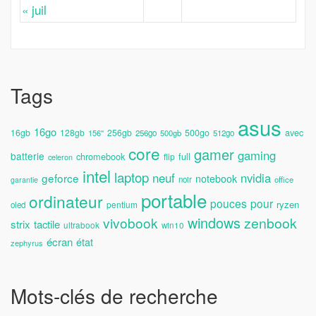
« juil
Tags
asus
16go
avec
16gb
128gb
256gb
500go
156''
256go
500gb
512go
core
gamer
gaming
batterie
chromebook
full
flip
celeron
intel
laptop
neuf
nvidia
geforce
notebook
noir
office
garantie
portable
ordinateur
pouces
pour
ryzen
pentium
oled
windows
vivobook
zenbook
strix
tactile
ultrabook
win10
écran
état
zephyrus
Mots-clés de recherche