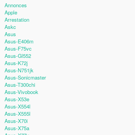
Annonces
Apple
Arrestation
Askc
Asus
Asus-E406m
Asus-F75vc
Asus-Gl552
Asus-K72j
Asus-N751jk
Asus-Sonicmaster
Asus-T300chi
Asus-Vivobook
Asus-X53e
Asus-X554l
Asus-X555l
Asus-X70i
Asus-X75a