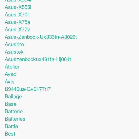
Asus-X555l
Asus-X70i
Asus-X75a
Asus-X77v
Asus-Zenbook-Ux333fn-A3026t
Asuspro
Asustek
Asuszenbookux481fa-Hj064t
Atelier
Avec
Avis
B9440ua-Gv0177ri7
Ballage
Base
Batterie
Batteries
Battle
Best