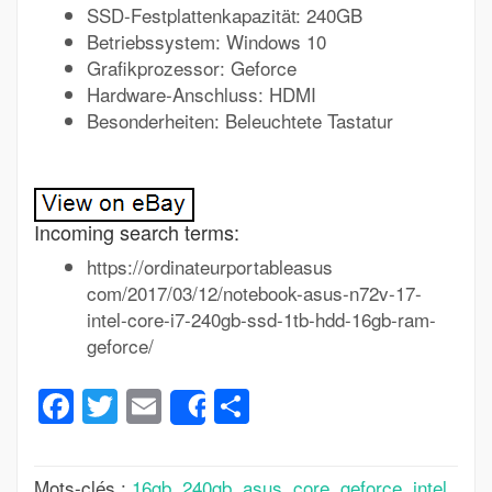
SSD-Festplattenkapazität: 240GB
Betriebssystem: Windows 10
Grafikprozessor: Geforce
Hardware-Anschluss: HDMI
Besonderheiten: Beleuchtete Tastatur
Incoming search terms:
https://ordinateurportableasus
com/2017/03/12/notebook-asus-n72v-17-
intel-core-i7-240gb-ssd-1tb-hdd-16gb-ram-
geforce/
Facebook
Twitter
Email
Partager
Share
Mots-clés :
16gb
,
240gb
,
asus
,
core
,
geforce
,
intel
,