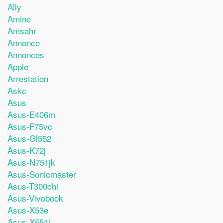
Ally
Amine
Amsahr
Annonce
Annonces
Apple
Arrestation
Askc
Asus
Asus-E406m
Asus-F75vc
Asus-Gl552
Asus-K72j
Asus-N751jk
Asus-Sonicmaster
Asus-T300chi
Asus-Vivobook
Asus-X53e
Asus-X554l