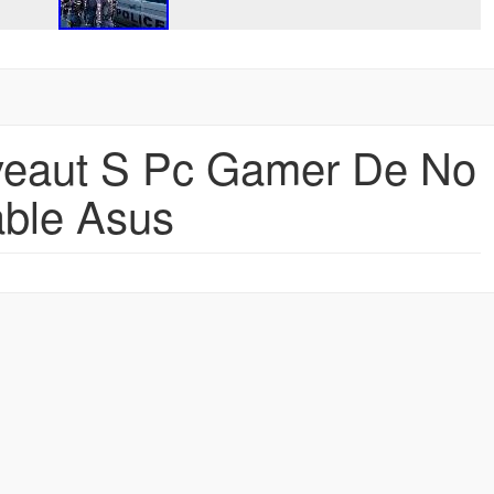
veaut S Pc Gamer De No
able Asus