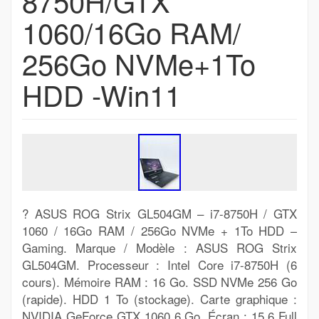
8750H/GTX
1060/16Go RAM/
256Go NVMe+1To
HDD -Win11
? ASUS ROG Strix GL504GM – i7-8750H / GTX
1060 / 16Go RAM / 256Go NVMe + 1To HDD –
Gaming. Marque / Modèle : ASUS ROG Strix
GL504GM. Processeur : Intel Core i7-8750H (6
cours). Mémoire RAM : 16 Go. SSD NVMe 256 Go
(rapide). HDD 1 To (stockage). Carte graphique :
NVIDIA GeForce GTX 1060 6 Go. Écran : 15.6 Full