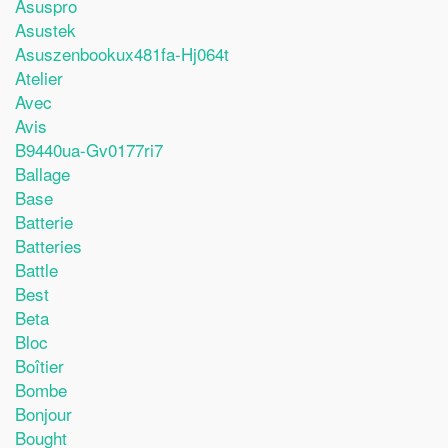
Asuspro
Asustek
Asuszenbookux481fa-Hj064t
Atelier
Avec
Avis
B9440ua-Gv0177ri7
Ballage
Base
Batterie
Batteries
Battle
Best
Beta
Bloc
Boîtier
Bombe
Bonjour
Bought