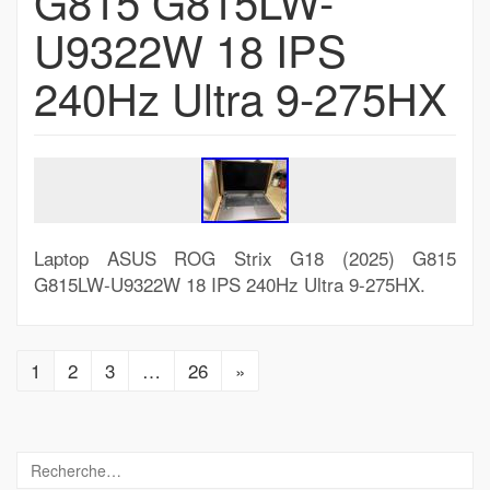
G815 G815LW-
U9322W 18 IPS
240Hz Ultra 9-275HX
Laptop ASUS ROG Strix G18 (2025) G815
G815LW-U9322W 18 IPS 240Hz Ultra 9-275HX.
1
2
3
…
26
»