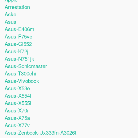
Arrestation
Askc
Asus
Asus-E406m
Asus-F75vc
Asus-Gl552
Asus-K72j
Asus-N751jk
Asus-Sonicmaster
Asus-T300chi
Asus-Vivobook
Asus-X53e
Asus-X554l
Asus-X555l
Asus-X70i
Asus-X75a
Asus-X77v
Asus-Zenbook-Ux333fn-A3026t