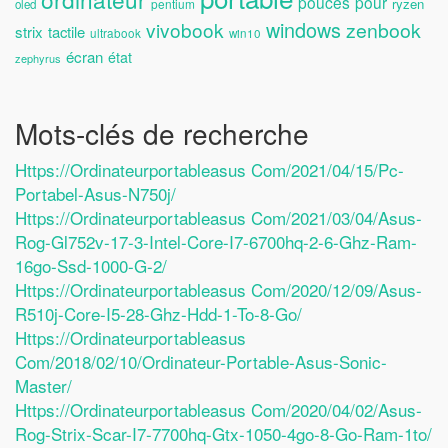
pouces
pour
ryzen
pentium
oled
windows
vivobook
zenbook
strix
tactile
ultrabook
win10
écran
état
zephyrus
Mots-clés de recherche
Https://ordinateurportableasus Com/2021/04/15/pc-
Portabel-Asus-N750j/
Https://ordinateurportableasus Com/2021/03/04/asus-
Rog-Gl752v-17-3-Intel-Core-I7-6700hq-2-6-Ghz-Ram-
16go-Ssd-1000-G-2/
Https://ordinateurportableasus Com/2020/12/09/asus-
R510j-Core-I5-28-Ghz-Hdd-1-To-8-Go/
Https://ordinateurportableasus
Com/2018/02/10/ordinateur-Portable-Asus-Sonic-
Master/
Https://ordinateurportableasus Com/2020/04/02/asus-
Rog-Strix-Scar-I7-7700hq-Gtx-1050-4go-8-Go-Ram-1to/