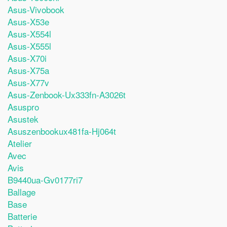
Asus-Vivobook
Asus-X53e
Asus-X554l
Asus-X555l
Asus-X70i
Asus-X75a
Asus-X77v
Asus-Zenbook-Ux333fn-A3026t
Asuspro
Asustek
Asuszenbookux481fa-Hj064t
Atelier
Avec
Avis
B9440ua-Gv0177ri7
Ballage
Base
Batterie