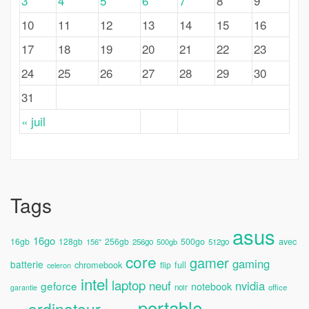
3
4
5
6
7
8
9
10
11
12
13
14
15
16
17
18
19
20
21
22
23
24
25
26
27
28
29
30
31
« juil
Tags
asus
16go
avec
16gb
128gb
256gb
500go
156''
256go
500gb
512go
core
gamer
gaming
batterie
chromebook
full
flip
celeron
intel
laptop
neuf
nvidia
geforce
notebook
noir
office
garantie
portable
ordinateur