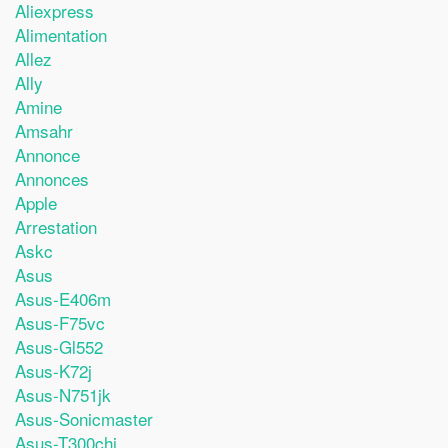
Aliexpress
Alimentation
Allez
Ally
Amine
Amsahr
Annonce
Annonces
Apple
Arrestation
Askc
Asus
Asus-E406m
Asus-F75vc
Asus-Gl552
Asus-K72j
Asus-N751jk
Asus-Sonicmaster
Asus-T300chi