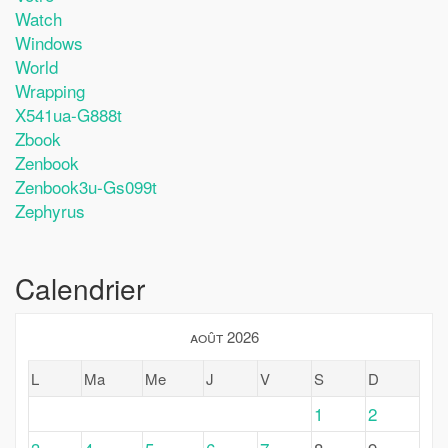
Watch
Windows
World
Wrapping
X541ua-G888t
Zbook
Zenbook
Zenbook3u-Gs099t
Zephyrus
Calendrier
août 2026
L
Ma
Me
J
V
S
D
1
2