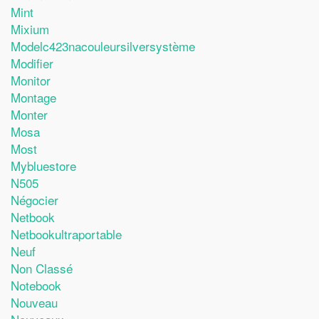
Mint
Mixium
Modelc423nacouleursilversystème
Modifier
Monitor
Montage
Monter
Mosa
Most
Mybluestore
N505
Négocier
Netbook
Netbookultraportable
Neuf
Non Classé
Notebook
Nouveau