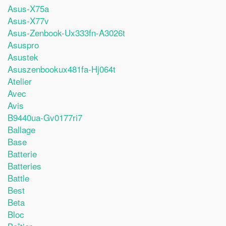
Asus-X75a
Asus-X77v
Asus-Zenbook-Ux333fn-A3026t
Asuspro
Asustek
Asuszenbookux481fa-Hj064t
Atelier
Avec
Avis
B9440ua-Gv0177ri7
Ballage
Base
Batterie
Batteries
Battle
Best
Beta
Bloc