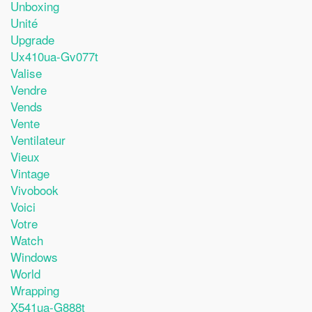
Unboxing
Unité
Upgrade
Ux410ua-Gv077t
Valise
Vendre
Vends
Vente
Ventilateur
Vieux
Vintage
Vivobook
Voici
Votre
Watch
Windows
World
Wrapping
X541ua-G888t