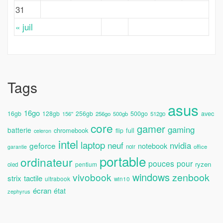
31
« juil
Tags
asus
16go
avec
16gb
128gb
256gb
500go
156''
256go
500gb
512go
core
gamer
gaming
batterie
chromebook
full
flip
celeron
intel
laptop
neuf
nvidia
geforce
notebook
noir
office
garantie
portable
ordinateur
pouces
pour
ryzen
pentium
oled
windows
vivobook
zenbook
strix
tactile
ultrabook
win10
écran
état
zephyrus