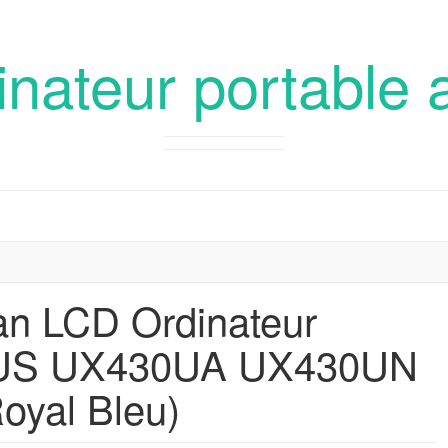
inateur portable 
an LCD Ordinateur
SUS UX430UA UX430UN
yal Bleu)