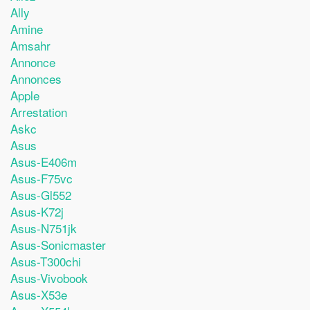
Ally
Amine
Amsahr
Annonce
Annonces
Apple
Arrestation
Askc
Asus
Asus-E406m
Asus-F75vc
Asus-Gl552
Asus-K72j
Asus-N751jk
Asus-Sonicmaster
Asus-T300chi
Asus-Vivobook
Asus-X53e