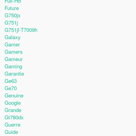
Full-Hd
Future
G750jx
G751j
G751jl-T7009h
Galaxy
Gamer
Gamers
Gameur
Gaming
Garantie
Ge63
Ge70
Genuine
Google
Grande
Gt780dx
Guerre
Guide