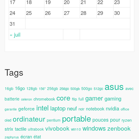
17
18
19
20
21
22
23
24
25
26
27
28
29
30
31
« juil
Tags
asus
16go
avec
16gb
128gb
256gb
500go
156''
256go
500gb
512go
core
gamer
gaming
batterie
chromebook
full
flip
celeron
intel
laptop
neuf
nvidia
geforce
notebook
noir
office
garantie
portable
ordinateur
pouces
pour
ryzen
pentium
oled
windows
vivobook
zenbook
strix
tactile
ultrabook
win10
écran
état
zephyrus