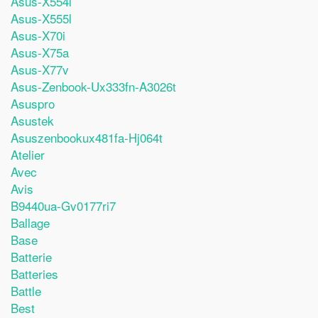
Asus-X554l
Asus-X555l
Asus-X70i
Asus-X75a
Asus-X77v
Asus-Zenbook-Ux333fn-A3026t
Asuspro
Asustek
Asuszenbookux481fa-Hj064t
Atelier
Avec
Avis
B9440ua-Gv0177ri7
Ballage
Base
Batterie
Batteries
Battle
Best