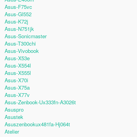
Asus-F75vc
Asus-Gl552
Asus-K72j
Asus-N751jk
Asus-Sonicmaster
Asus-T300chi
Asus-Vivobook
Asus-X53e
Asus-X554l
Asus-X555l
Asus-X70i
Asus-X75a
Asus-X77v
Asus-Zenbook-Ux333fn-A3026t
Asuspro
Asustek
Asuszenbookux481fa-Hj064t
Atelier