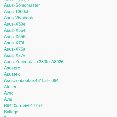
Asus-Sonicmaster
Asus-T300chi
Asus-Vivobook
Asus-X53e
Asus-X554l
Asus-X555l
Asus-X70i
Asus-X75a
Asus-X77v
Asus-Zenbook-Ux333fn-A3026t
Asuspro
Asustek
Asuszenbookux481fa-Hj064t
Atelier
Avec
Avis
B9440ua-Gv0177ri7
Ballage