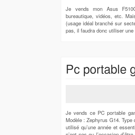
Je vends mon Asus F510Q. L
bureautique, vidéos, etc. Mai
(usage idéal branché sur secte
pas, il faudra donc utiliser une
Pc portable 
Je vends ce PC portable ga
Modèle : Zephyrus G14. Type de
utilisé qu’une année et essen
n’ont pas eu l’occasion d’être r