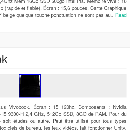
2,4Ghz Mém 16Go SSD 500go Intel Iris. Mémoire vive : 16
(rapide et fiable). Écran : 15,6 pouces. Carte Graphique
TY belge quelque touche ponctuation ne sont pas au..
Read
ok
us Vivobook. Écran : 15 120hz. Composants : Nvidia
re I5 9300-H 2,4 GHz, 512Go SSD, 8GO de RAM. Pour du
soit études ou autre. Peut être utilisé pour tous types
logiciels de bureau, les jeux vidéos, fait fonctionner Unity,