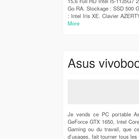
15,6 Full HD Intel I5-1135G7 
Go RA. Stockage : SSD 500 Go 
: Intel Iris XE. Clavier AZER
More
Asus vivobo
Je vends ce PC portable As
GeForce GTX 1650, Intel Co
Gaming ou du travail, que ce 
d’usages, fait tourner tous les 