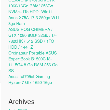
1060/16Go RAM/ 256Go
NVMe+1To HDD -Win11
Asus X75A 17.3 250go W11
8go Ram
ASUS ROG CHIMERA /
GTX 1080 8GB/ 32Gb / I7-
7820HK / 512 SSD / 1TO
HDD / 144HZ
Ordinateur Portable ASUS
ExpertBook B1500C I3-
1115G4 8 Go RAM 256 Go
SS
Asus Tuf705dt Gaming
Ryzen-7 Gtx 1650 16gb
Archives