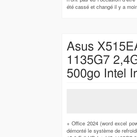
été cassé et changé il y a mo
Asus X515EA 
1135G7 2,4
500go Intel Ir
+ Office 2024 (word excel power
démonté le système de refroi