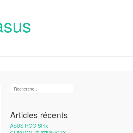
asus
Articles récents
ASUS ROG Strix
GL504GM-I7-8750H/GTX