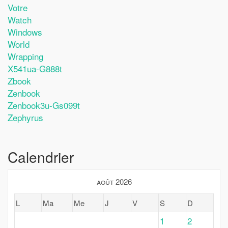
Votre
Watch
Windows
World
Wrapping
X541ua-G888t
Zbook
Zenbook
Zenbook3u-Gs099t
Zephyrus
Calendrier
août 2026
L
Ma
Me
J
V
S
D
1
2