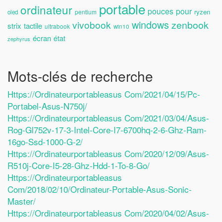
portable
ordinateur
pouces
pour
ryzen
pentium
oled
windows
vivobook
zenbook
strix
tactile
ultrabook
win10
écran
état
zephyrus
Mots-clés de recherche
Https://ordinateurportableasus Com/2021/04/15/pc-
Portabel-Asus-N750j/
Https://ordinateurportableasus Com/2021/03/04/asus-
Rog-Gl752v-17-3-Intel-Core-I7-6700hq-2-6-Ghz-Ram-
16go-Ssd-1000-G-2/
Https://ordinateurportableasus Com/2020/12/09/asus-
R510j-Core-I5-28-Ghz-Hdd-1-To-8-Go/
Https://ordinateurportableasus
Com/2018/02/10/ordinateur-Portable-Asus-Sonic-
Master/
Https://ordinateurportableasus Com/2020/04/02/asus-