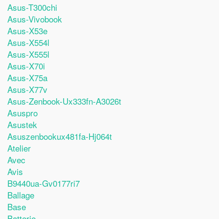
Asus-T300chi
Asus-Vivobook
Asus-X53e
Asus-X554l
Asus-X555l
Asus-X70i
Asus-X75a
Asus-X77v
Asus-Zenbook-Ux333fn-A3026t
Asuspro
Asustek
Asuszenbookux481fa-Hj064t
Atelier
Avec
Avis
B9440ua-Gv0177ri7
Ballage
Base
Batterie