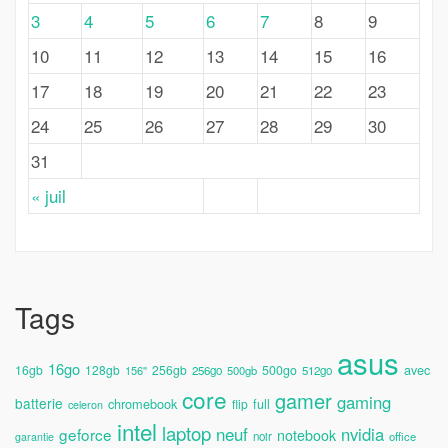
3
4
5
6
7
8
9
10
11
12
13
14
15
16
17
18
19
20
21
22
23
24
25
26
27
28
29
30
31
« juil
Tags
asus
16go
avec
16gb
128gb
256gb
500go
156''
256go
500gb
512go
core
gamer
gaming
batterie
chromebook
full
flip
celeron
intel
laptop
neuf
nvidia
geforce
notebook
noir
office
garantie