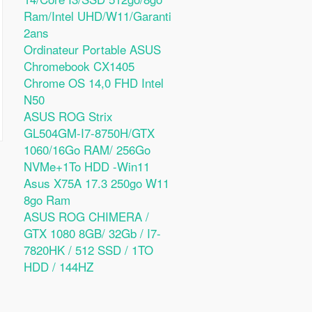
Ram/Intel UHD/W11/Garanti
2ans
Ordinateur Portable ASUS
Chromebook CX1405
Chrome OS 14,0 FHD Intel
N50
ASUS ROG Strix
GL504GM-I7-8750H/GTX
1060/16Go RAM/ 256Go
NVMe+1To HDD -Win11
Asus X75A 17.3 250go W11
8go Ram
ASUS ROG CHIMERA /
GTX 1080 8GB/ 32Gb / I7-
7820HK / 512 SSD / 1TO
HDD / 144HZ