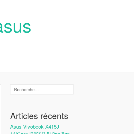
asus
Articles récents
Asus Vivobook X415J
14/Core I3/SSD 512go/8go