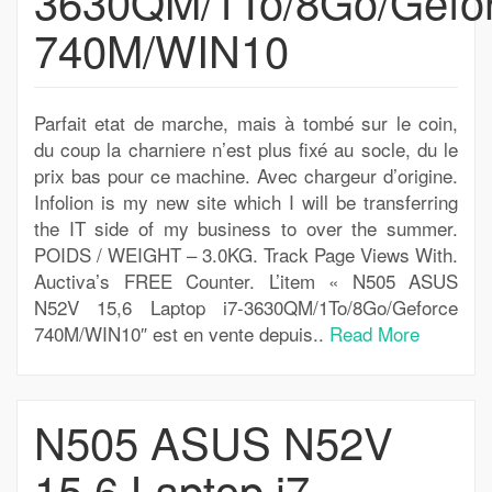
3630QM/1To/8Go/Gefo
740M/WIN10
Parfait etat de marche, mais à tombé sur le coin,
du coup la charniere n’est plus fixé au socle, du le
prix bas pour ce machine. Avec chargeur d’origine.
Infolion is my new site which I will be transferring
the IT side of my business to over the summer.
POIDS / WEIGHT – 3.0KG. Track Page Views With.
Auctiva’s FREE Counter. L’item « N505 ASUS
N52V 15,6 Laptop i7-3630QM/1To/8Go/Geforce
740M/WIN10″ est en vente depuis..
Read More
N505 ASUS N52V
15,6 Laptop i7-