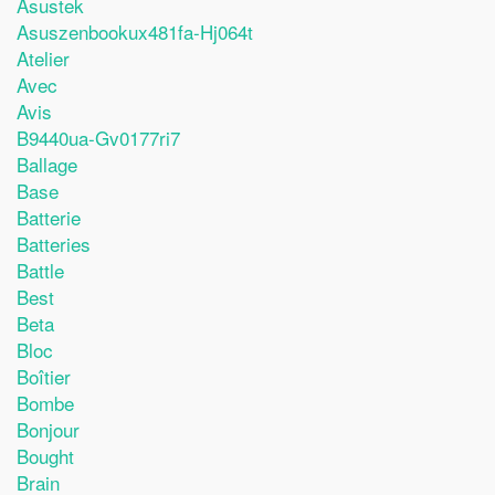
Asustek
Asuszenbookux481fa-Hj064t
Atelier
Avec
Avis
B9440ua-Gv0177ri7
Ballage
Base
Batterie
Batteries
Battle
Best
Beta
Bloc
Boîtier
Bombe
Bonjour
Bought
Brain