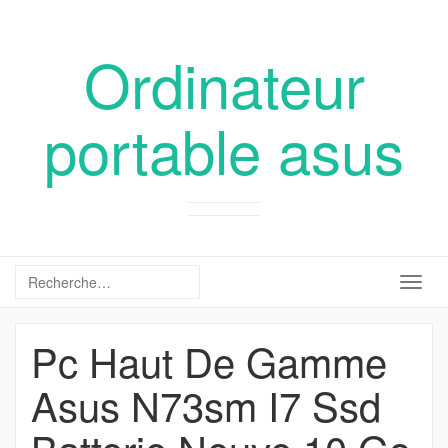
Ordinateur
portable asus
Togg
navig
Pc Haut De Gamme
Asus N73sm I7 Ssd