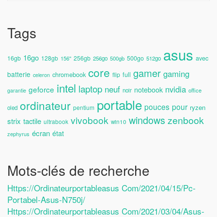
Tags
asus
16go
avec
16gb
128gb
256gb
500go
156''
256go
500gb
512go
core
gamer
gaming
batterie
chromebook
full
flip
celeron
intel
laptop
neuf
nvidia
geforce
notebook
noir
office
garantie
portable
ordinateur
pouces
pour
ryzen
pentium
oled
windows
vivobook
zenbook
strix
tactile
ultrabook
win10
écran
état
zephyrus
Mots-clés de recherche
Https://ordinateurportableasus Com/2021/04/15/pc-
Portabel-Asus-N750j/
Https://ordinateurportableasus Com/2021/03/04/asus-