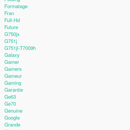
Formatage
Fran
Full-Hd
Future
G750jx
G751j
G751jl-T7009h
Galaxy
Gamer
Gamers
Gameur
Gaming
Garantie
Ge63
Ge70
Genuine
Google
Grande