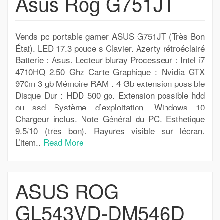
Asus Rog G751JT
Vends pc portable gamer ASUS G751JT (Très Bon
État). LED 17.3 pouce s Clavier. Azerty rétroéclairé
Batterie : Asus. Lecteur bluray Processeur : Intel i7
4710HQ 2.50 Ghz Carte Graphique : Nvidia GTX
970m 3 gb Mémoire RAM : 4 Gb extension possible
Disque Dur : HDD 500 go. Extension possible hdd
ou ssd Système d’exploitation. Windows 10
Chargeur inclus. Note Général du PC. Esthetique
9.5/10 (très bon). Rayures visible sur lécran.
L’item..
Read More
ASUS ROG
GL543VD-DM546D