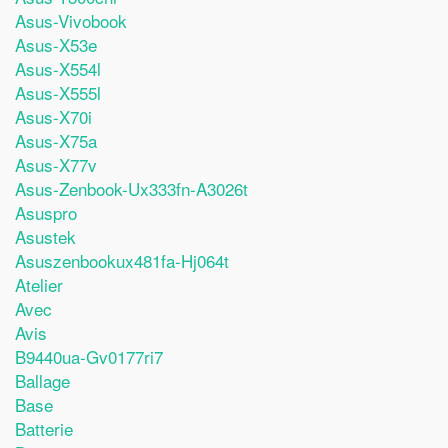
Asus-Vivobook
Asus-X53e
Asus-X554l
Asus-X555l
Asus-X70i
Asus-X75a
Asus-X77v
Asus-Zenbook-Ux333fn-A3026t
Asuspro
Asustek
Asuszenbookux481fa-Hj064t
Atelier
Avec
Avis
B9440ua-Gv0177ri7
Ballage
Base
Batterie