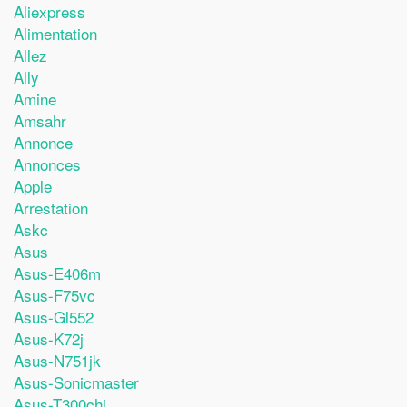
Aliexpress
Alimentation
Allez
Ally
Amine
Amsahr
Annonce
Annonces
Apple
Arrestation
Askc
Asus
Asus-E406m
Asus-F75vc
Asus-Gl552
Asus-K72j
Asus-N751jk
Asus-Sonicmaster
Asus-T300chi