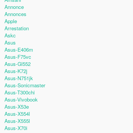
Annonce
Annonces
Apple
Arrestation
Askc
Asus
Asus-E406m
Asus-F75vc
Asus-Gl552
Asus-K72j
Asus-N751jk
Asus-Sonicmaster
Asus-T300chi
Asus-Vivobook
Asus-X53e
Asus-X554l
Asus-X555l
Asus-X70i