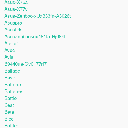
Asus-X75a
Asus-X77v
Asus-Zenbook-Ux333fn-A3026t
Asuspro
Asustek
Asuszenbookux481fa-Hj064t
Atelier
Avec
Avis
B9440ua-Gv0177ri7
Ballage
Base
Batterie
Batteries
Battle
Best
Beta
Bloc
Boîtier