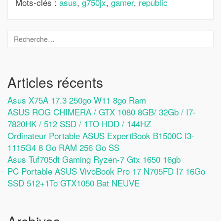
Mots-clés :
asus
,
g750jx
,
gamer
,
republic
Articles récents
Asus X75A 17.3 250go W11 8go Ram
ASUS ROG CHIMERA / GTX 1080 8GB/ 32Gb / I7-
7820HK / 512 SSD / 1TO HDD / 144HZ
Ordinateur Portable ASUS ExpertBook B1500C I3-
1115G4 8 Go RAM 256 Go SS
Asus Tuf705dt Gaming Ryzen-7 Gtx 1650 16gb
PC Portable ASUS VivoBook Pro 17 N705FD I7 16Go
SSD 512+1To GTX1050 Bat NEUVE
Archives