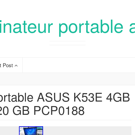
inateur portable 
t Post
portable ASUS K53E 4GB
20 GB PCP0188