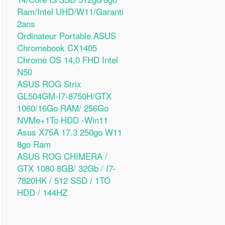
Ram/Intel UHD/W11/Garanti
2ans
Ordinateur Portable ASUS
Chromebook CX1405
Chrome OS 14,0 FHD Intel
N50
ASUS ROG Strix
GL504GM-I7-8750H/GTX
1060/16Go RAM/ 256Go
NVMe+1To HDD -Win11
Asus X75A 17.3 250go W11
8go Ram
ASUS ROG CHIMERA /
GTX 1080 8GB/ 32Gb / I7-
7820HK / 512 SSD / 1TO
HDD / 144HZ