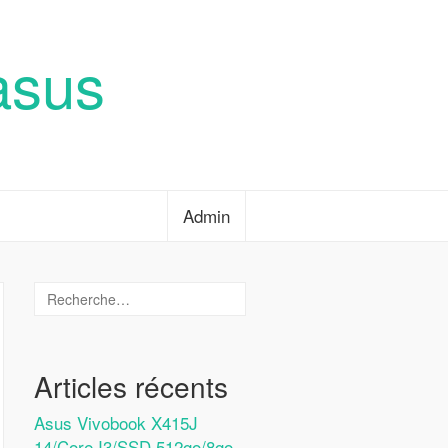
asus
Admin
Articles récents
Asus Vivobook X415J
14/Core I3/SSD 512go/8go