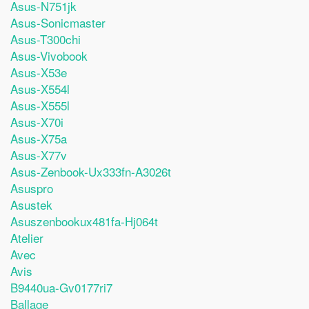
Asus-N751jk
Asus-Sonicmaster
Asus-T300chi
Asus-Vivobook
Asus-X53e
Asus-X554l
Asus-X555l
Asus-X70i
Asus-X75a
Asus-X77v
Asus-Zenbook-Ux333fn-A3026t
Asuspro
Asustek
Asuszenbookux481fa-Hj064t
Atelier
Avec
Avis
B9440ua-Gv0177ri7
Ballage