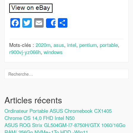
Facebook
Twitter
Email
Partager
Share
Mots-clés :
2020m
,
asus
,
intel
,
pentium
,
portable
,
r900vj-yz066h
,
windows
Articles récents
Ordinateur Portable ASUS Chromebook CX1405
Chrome OS 14,0 FHD Intel N50
ASUS ROG Strix GL504GM-I7-8750H/GTX 1060/16Go
RAM/ 256Go NVMe+1To HDD -Win11