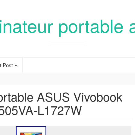
inateur portable 
t Post
portable ASUS Vivobook
505VA-L1727W