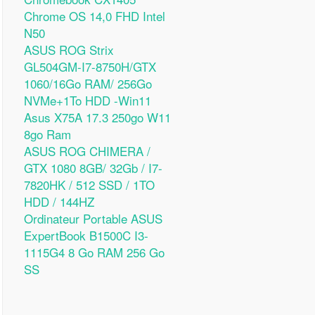
Chrome OS 14,0 FHD Intel
N50
ASUS ROG Strix
GL504GM-I7-8750H/GTX
1060/16Go RAM/ 256Go
NVMe+1To HDD -Win11
Asus X75A 17.3 250go W11
8go Ram
ASUS ROG CHIMERA /
GTX 1080 8GB/ 32Gb / I7-
7820HK / 512 SSD / 1TO
HDD / 144HZ
Ordinateur Portable ASUS
ExpertBook B1500C I3-
1115G4 8 Go RAM 256 Go
SS