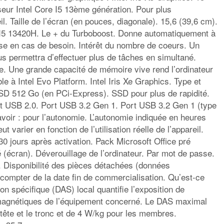
ur Intel Core I5 13ème génération. Pour plus
il. Taille de l’écran (en pouces, diagonale). 15,6 (39,6 cm).
e I5 13420H. Le + du Turboboost. Donne automatiquement à
sse en cas de besoin. Intérêt du nombre de coeurs. Un
s permettra d’effectuer plus de tâches en simultané.
e. Une grande capacité de mémoire vive rend l’ordinateur
ible à Intel Evo Platform. Intel Iris Xe Graphics. Type et
SSD 512 Go (en PCi-Express). SSD pour plus de rapidité.
t USB 2.0. Port USB 3.2 Gen 1. Port USB 3.2 Gen 1 (type
voir : pour l’autonomie. L’autonomie indiquée en heures
eut varier en fonction de l’utilisation réelle de l’appareil.
e 30 jours après activation. Pack Microsoft Office pré
ité (écran). Déverouillage de l’ordinateur. Par mot de passe.
. Disponibilité des pièces détachées (données
 compter de la date fin de commercialisation. Qu’est-ce
on spécifique (DAS) local quantifie l’exposition de
romagnétiques de l’équipement concerné. Le DAS maximal
 tête et le tronc et de 4 W/kg pour les membres.