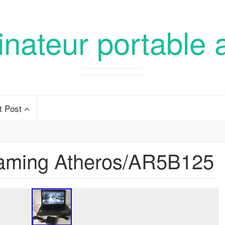
inateur portable 
t Post
ming Atheros/AR5B125