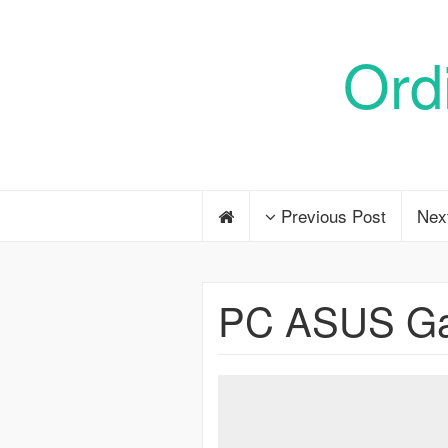
Ord
Previous Post
Nex
PC ASUS Ga