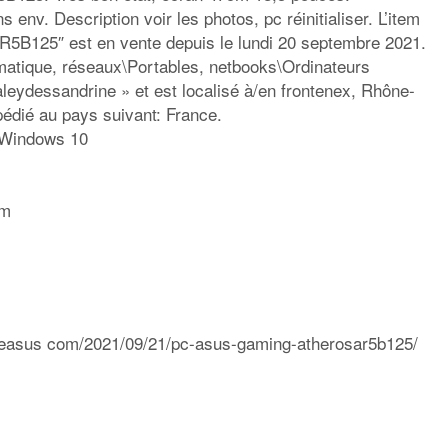
ns env. Description voir les photos, pc réinitialiser. L’item
B125″ est en vente depuis le lundi 20 septembre 2021.
ormatique, réseaux\Portables, netbooks\Ordinateurs
aleydessandrine » et est localisé à/en frontenex, Rhône-
pédié au pays suivant: France.
: Windows 10
um
bleasus com/2021/09/21/pc-asus-gaming-atherosar5b125/
rtager