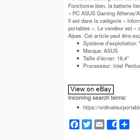
Fonctionne bien, la batterie tie
« PC ASUS Gaming Atheros/AR5
Il est dans la catégorie « Inf
portables ». Le vendeur est « 
Alpes. Cet article peut être ex
Système d’exploitation
Marque: ASUS
Taille d’écran: 18,4″
Processeur: Intel Penti
Incoming search terms:
https://ordinateurporta
Facebook
Twitter
Email
Pa
Share