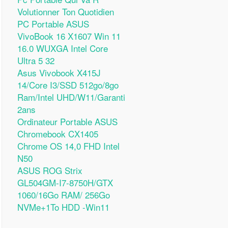
Volutionner Ton Quotidien
PC Portable ASUS
VivoBook 16 X1607 Win 11
16.0 WUXGA Intel Core
Ultra 5 32
Asus Vivobook X415J
14/Core I3/SSD 512go/8go
Ram/Intel UHD/W11/Garanti
2ans
Ordinateur Portable ASUS
Chromebook CX1405
Chrome OS 14,0 FHD Intel
N50
ASUS ROG Strix
GL504GM-I7-8750H/GTX
1060/16Go RAM/ 256Go
NVMe+1To HDD -Win11