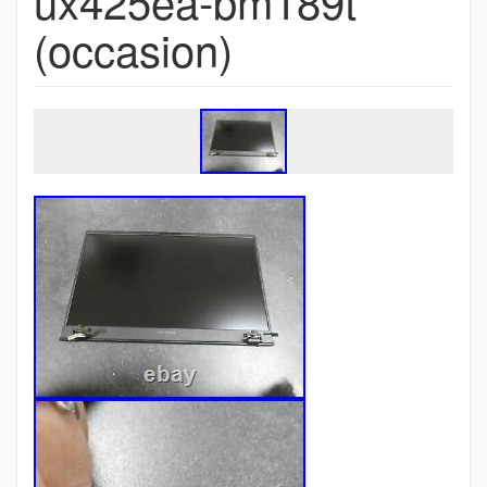
ux425ea-bm189t
(occasion)