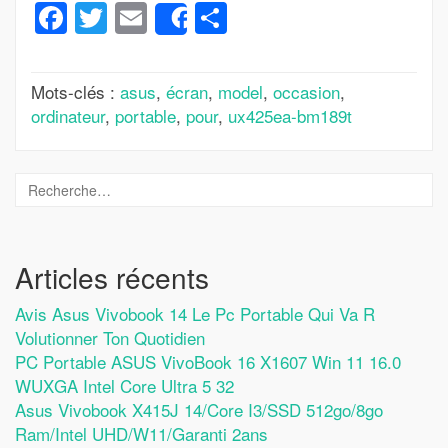
Facebook
Twitter
Email
Partager
Share
Mots-clés :
asus
,
écran
,
model
,
occasion
,
ordinateur
,
portable
,
pour
,
ux425ea-bm189t
Articles récents
Avis Asus Vivobook 14 Le Pc Portable Qui Va R
Volutionner Ton Quotidien
PC Portable ASUS VivoBook 16 X1607 Win 11 16.0
WUXGA Intel Core Ultra 5 32
Asus Vivobook X415J 14/Core I3/SSD 512go/8go
Ram/Intel UHD/W11/Garanti 2ans