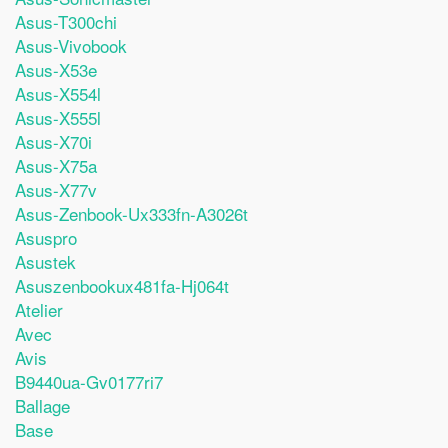
Asus-T300chi
Asus-Vivobook
Asus-X53e
Asus-X554l
Asus-X555l
Asus-X70i
Asus-X75a
Asus-X77v
Asus-Zenbook-Ux333fn-A3026t
Asuspro
Asustek
Asuszenbookux481fa-Hj064t
Atelier
Avec
Avis
B9440ua-Gv0177ri7
Ballage
Base