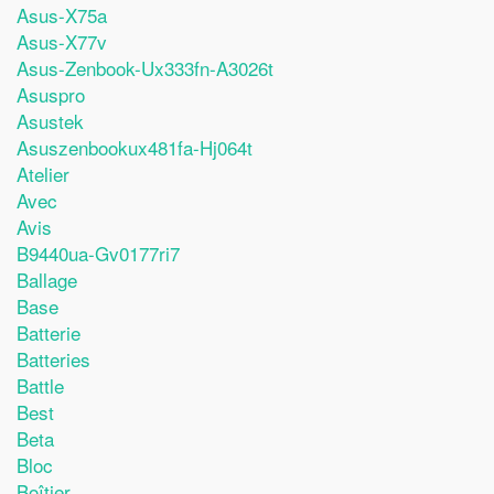
Asus-X75a
Asus-X77v
Asus-Zenbook-Ux333fn-A3026t
Asuspro
Asustek
Asuszenbookux481fa-Hj064t
Atelier
Avec
Avis
B9440ua-Gv0177ri7
Ballage
Base
Batterie
Batteries
Battle
Best
Beta
Bloc
Boîtier