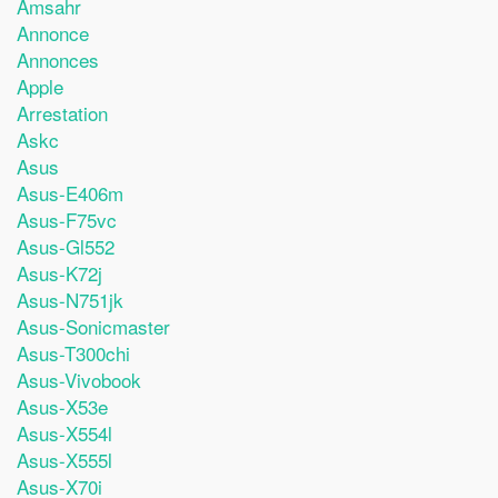
Amsahr
Annonce
Annonces
Apple
Arrestation
Askc
Asus
Asus-E406m
Asus-F75vc
Asus-Gl552
Asus-K72j
Asus-N751jk
Asus-Sonicmaster
Asus-T300chi
Asus-Vivobook
Asus-X53e
Asus-X554l
Asus-X555l
Asus-X70i