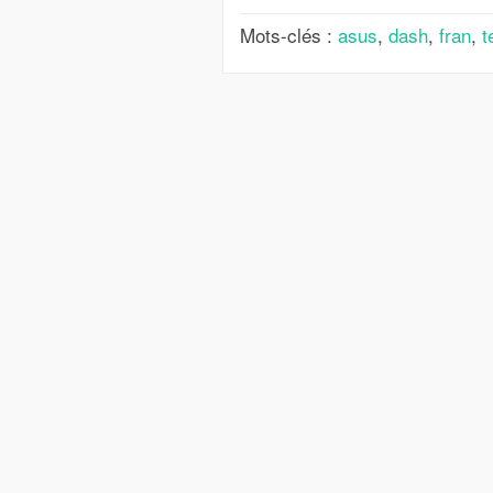
Mots-clés :
asus
,
dash
,
fran
,
t