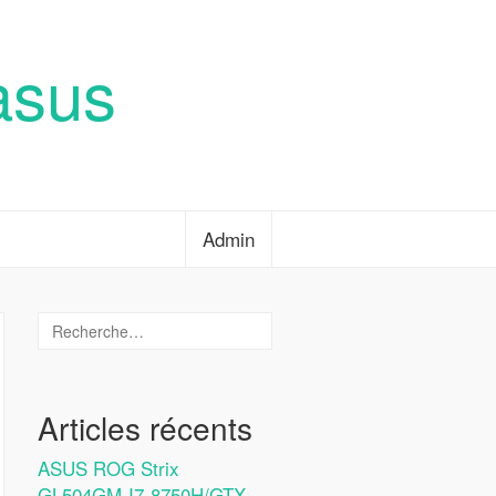
asus
Admin
Articles récents
ASUS ROG Strix
GL504GM-I7-8750H/GTX