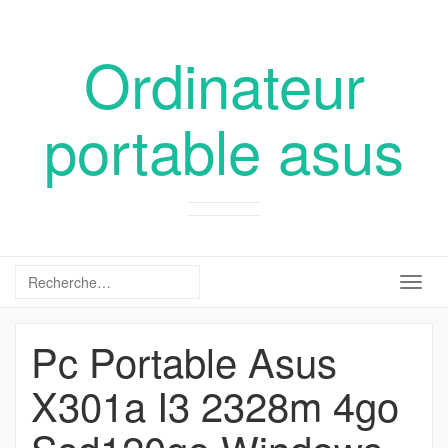
Ordinateur
portable asus
Togg
navig
Pc Portable Asus
X301a I3 2328m 4go