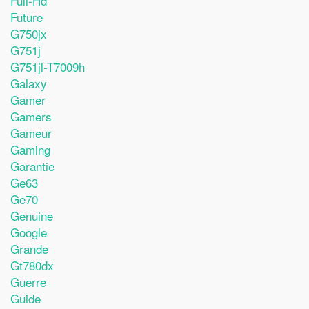
Full-Hd
Future
G750jx
G751j
G751jl-T7009h
Galaxy
Gamer
Gamers
Gameur
Gaming
Garantie
Ge63
Ge70
Genuine
Google
Grande
Gt780dx
Guerre
Guide