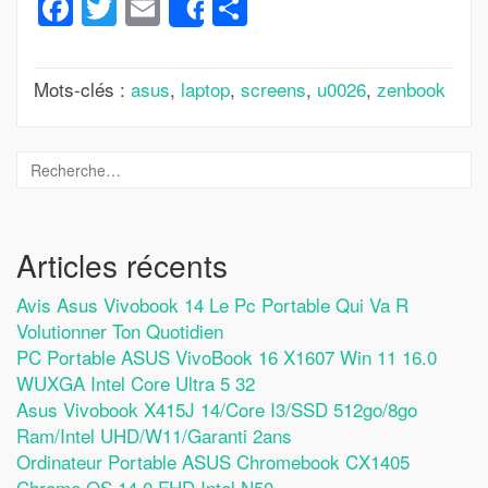
Facebook
Twitter
Email
Partager
Share
Mots-clés :
asus
,
laptop
,
screens
,
u0026
,
zenbook
Articles récents
Avis Asus Vivobook 14 Le Pc Portable Qui Va R
Volutionner Ton Quotidien
PC Portable ASUS VivoBook 16 X1607 Win 11 16.0
WUXGA Intel Core Ultra 5 32
Asus Vivobook X415J 14/Core I3/SSD 512go/8go
Ram/Intel UHD/W11/Garanti 2ans
Ordinateur Portable ASUS Chromebook CX1405
Chrome OS 14,0 FHD Intel N50