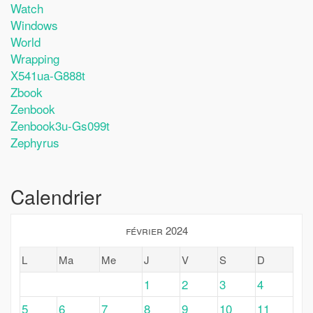
Watch
Windows
World
Wrapping
X541ua-G888t
Zbook
Zenbook
Zenbook3u-Gs099t
Zephyrus
Calendrier
février 2024
L
Ma
Me
J
V
S
D
1
2
3
4
5
6
7
8
9
10
11