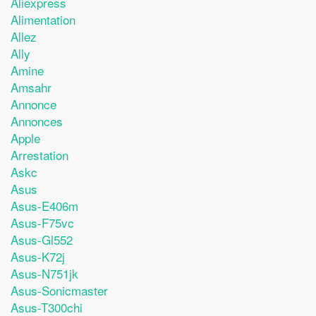
Aliexpress
Alimentation
Allez
Ally
Amine
Amsahr
Annonce
Annonces
Apple
Arrestation
Askc
Asus
Asus-E406m
Asus-F75vc
Asus-Gl552
Asus-K72j
Asus-N751jk
Asus-Sonicmaster
Asus-T300chi