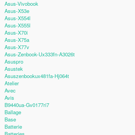
Asus-Vivobook
Asus-X53e
Asus-X554l
Asus-X555l
Asus-X70i
Asus-X75a
Asus-X77v
Asus-Zenbook-Ux333fn-A3026t
Asuspro
Asustek
Asuszenbookux481fa-Hj064t
Atelier
Avec
Avis
B9440ua-Gv0177ri7
Ballage
Base
Batterie
Batteries