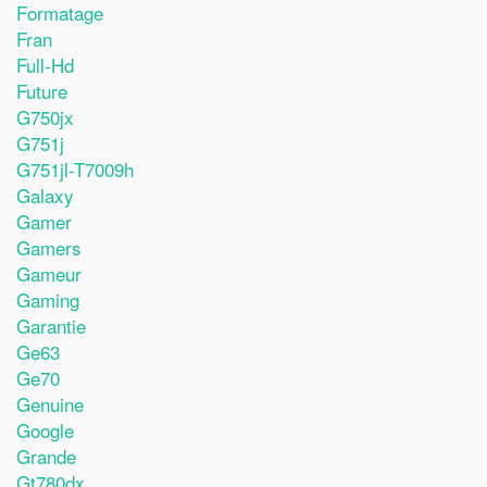
Formatage
Fran
Full-Hd
Future
G750jx
G751j
G751jl-T7009h
Galaxy
Gamer
Gamers
Gameur
Gaming
Garantie
Ge63
Ge70
Genuine
Google
Grande
Gt780dx