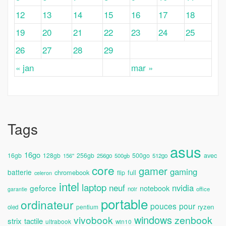
12
13
14
15
16
17
18
19
20
21
22
23
24
25
26
27
28
29
« jan
mar »
Tags
asus
16go
avec
16gb
128gb
256gb
500go
156''
256go
500gb
512go
core
gamer
gaming
batterie
chromebook
full
flip
celeron
intel
laptop
neuf
nvidia
geforce
notebook
noir
office
garantie
portable
ordinateur
pouces
pour
ryzen
pentium
oled
windows
vivobook
zenbook
strix
tactile
ultrabook
win10