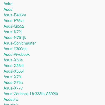
Askc
Asus
Asus-E406m
Asus-F75vc
Asus-Gl552
Asus-K72j
Asus-N751jk
Asus-Sonicmaster
Asus-T300chi
Asus-Vivobook
Asus-X53e
Asus-X554l
Asus-X555l
Asus-X70i
Asus-X75a
Asus-X77v
Asus-Zenbook-Ux333fn-A3026t
Asuspro
Asustek