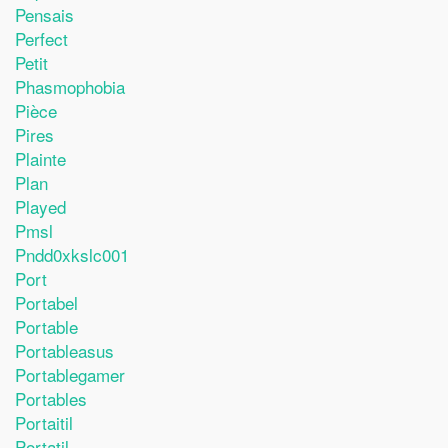
Pensais
Perfect
Petit
Phasmophobia
Pièce
Pires
Plainte
Plan
Played
Pmsl
Pndd0xkslc001
Port
Portabel
Portable
Portableasus
Portablegamer
Portables
Portaitil
Portatil