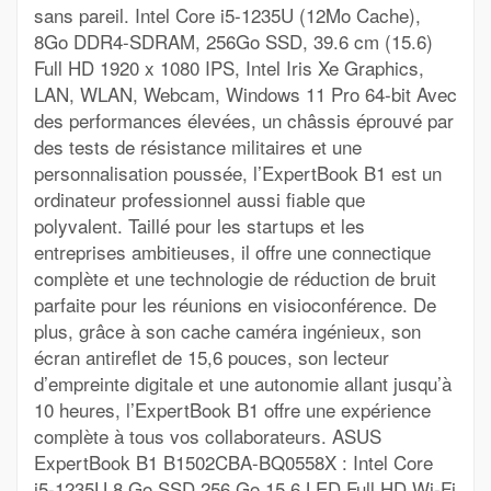
sans pareil. Intel Core i5-1235U (12Mo Cache),
8Go DDR4-SDRAM, 256Go SSD, 39.6 cm (15.6)
Full HD 1920 x 1080 IPS, Intel Iris Xe Graphics,
LAN, WLAN, Webcam, Windows 11 Pro 64-bit Avec
des performances élevées, un châssis éprouvé par
des tests de résistance militaires et une
personnalisation poussée, l’ExpertBook B1 est un
ordinateur professionnel aussi fiable que
polyvalent. Taillé pour les startups et les
entreprises ambitieuses, il offre une connectique
complète et une technologie de réduction de bruit
parfaite pour les réunions en visioconférence. De
plus, grâce à son cache caméra ingénieux, son
écran antireflet de 15,6 pouces, son lecteur
d’empreinte digitale et une autonomie allant jusqu’à
10 heures, l’ExpertBook B1 offre une expérience
complète à tous vos collaborateurs. ASUS
ExpertBook B1 B1502CBA-BQ0558X : Intel Core
i5-1235U 8 Go SSD 256 Go 15.6 LED Full HD Wi-Fi