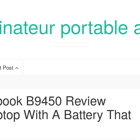
inateur portable 
t Post
book B9450 Review
top With A Battery That