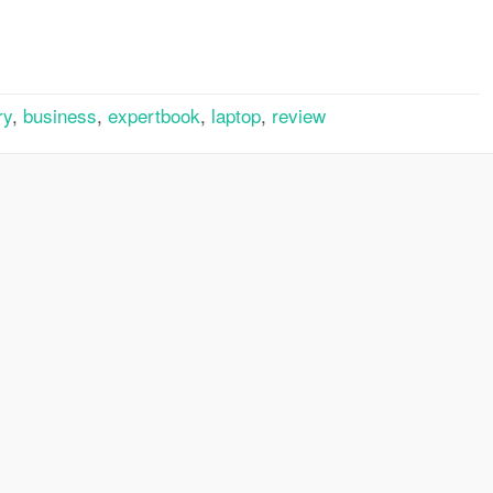
rtager
ry
,
business
,
expertbook
,
laptop
,
review