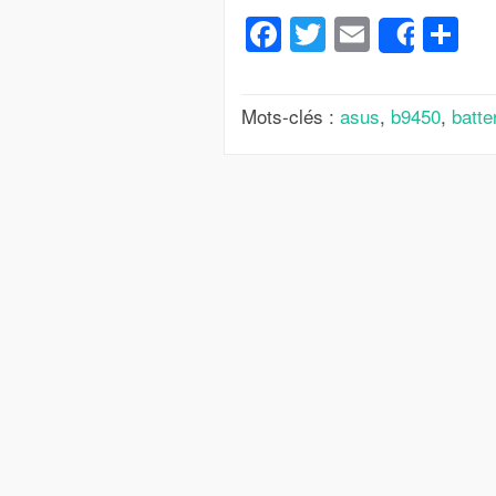
Facebook
Twitter
Email
Pa
Share
Mots-clés :
asus
,
b9450
,
batte