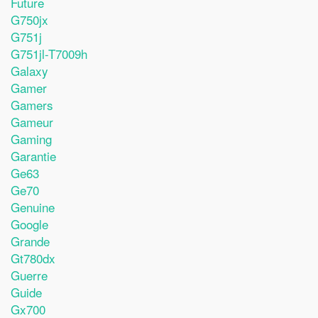
Future
G750jx
G751j
G751jl-T7009h
Galaxy
Gamer
Gamers
Gameur
Gaming
Garantie
Ge63
Ge70
Genuine
Google
Grande
Gt780dx
Guerre
Guide
Gx700