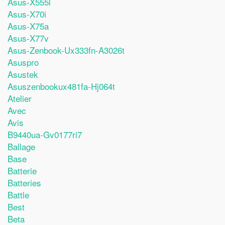
Asus-X555l
Asus-X70i
Asus-X75a
Asus-X77v
Asus-Zenbook-Ux333fn-A3026t
Asuspro
Asustek
Asuszenbookux481fa-Hj064t
Atelier
Avec
Avis
B9440ua-Gv0177ri7
Ballage
Base
Batterie
Batteries
Battle
Best
Beta