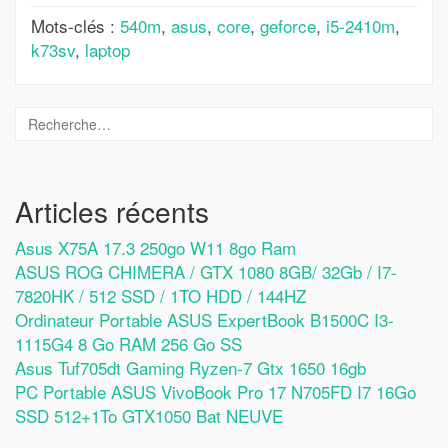
Mots-clés :
540m
,
asus
,
core
,
geforce
,
i5-2410m
,
k73sv
,
laptop
Articles récents
Asus X75A 17.3 250go W11 8go Ram
ASUS ROG CHIMERA / GTX 1080 8GB/ 32Gb / I7-
7820HK / 512 SSD / 1TO HDD / 144HZ
Ordinateur Portable ASUS ExpertBook B1500C I3-
1115G4 8 Go RAM 256 Go SS
Asus Tuf705dt Gaming Ryzen-7 Gtx 1650 16gb
PC Portable ASUS VivoBook Pro 17 N705FD I7 16Go
SSD 512+1To GTX1050 Bat NEUVE