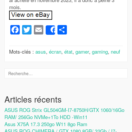
mois.
Facebook
Twitter
Email
Partager
Share
Mots-clés :
asus
,
écran
,
état
,
gamer
,
gaming
,
neuf
Articles récents
ASUS ROG Strix GL504GM-I7-8750H/GTX 1060/16Go
RAM/ 256Go NVMe+1To HDD -Win11
Asus X75A 17.3 250go W11 8go Ram
ASUS ROG CHIMERA / GTX 1080 8GB/ 32Gb / I7-