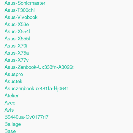
Asus-Sonicmaster
Asus-T300chi
Asus-Vivobook
Asus-X53e
Asus-X554l
Asus-X555l
Asus-X70i
Asus-X75a
Asus-X77v
Asus-Zenbook-Ux333fn-A3026t
Asuspro
Asustek
Asuszenbookux481fa-Hj064t
Atelier
Avec
Avis
B9440ua-Gv0177ri7
Ballage
Base