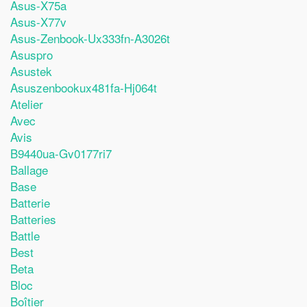
Asus-X75a
Asus-X77v
Asus-Zenbook-Ux333fn-A3026t
Asuspro
Asustek
Asuszenbookux481fa-Hj064t
Atelier
Avec
Avis
B9440ua-Gv0177ri7
Ballage
Base
Batterie
Batteries
Battle
Best
Beta
Bloc
Boîtier