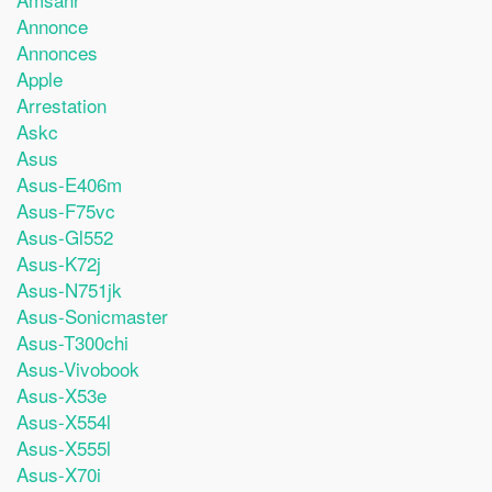
Annonce
Annonces
Apple
Arrestation
Askc
Asus
Asus-E406m
Asus-F75vc
Asus-Gl552
Asus-K72j
Asus-N751jk
Asus-Sonicmaster
Asus-T300chi
Asus-Vivobook
Asus-X53e
Asus-X554l
Asus-X555l
Asus-X70i