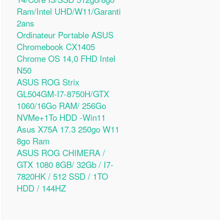
Ram/Intel UHD/W11/Garanti
2ans
Ordinateur Portable ASUS
Chromebook CX1405
Chrome OS 14,0 FHD Intel
N50
ASUS ROG Strix
GL504GM-I7-8750H/GTX
1060/16Go RAM/ 256Go
NVMe+1To HDD -Win11
Asus X75A 17.3 250go W11
8go Ram
ASUS ROG CHIMERA /
GTX 1080 8GB/ 32Gb / I7-
7820HK / 512 SSD / 1TO
HDD / 144HZ