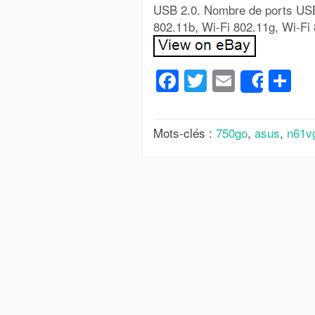
USB 2.0. Nombre de ports USB 
802.11b, Wi-Fi 802.11g, Wi-Fi
Facebook
Twitter
Email
Pa
Share
Mots-clés :
750go
,
asus
,
n61v