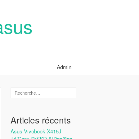
asus
Admin
Articles récents
Asus Vivobook X415J
14/Core I3/SSD 512go/8go