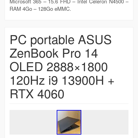
Microsoft 365 – 15.6 FHD – Intel Celeron N4500 –
RAM 4Go – 128Go eMMC.
PC portable ASUS
ZenBook Pro 14
OLED 2888×1800
120Hz i9 13900H +
RTX 4060