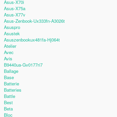
Asus-X70i
Asus-X75a
Asus-X77v
Asus-Zenbook-Ux333fn-A3026t
Asuspro
Asustek
Asuszenbookux481fa-Hj064t
Atelier
Avec
Avis
B9440ua-Gv0177ri7
Ballage
Base
Batterie
Batteries
Battle
Best
Beta
Bloc