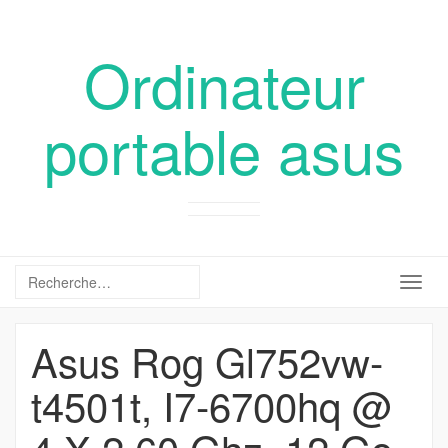
Ordinateur
portable asus
Togg
navig
Asus Rog Gl752vw-
t4501t, I7-6700hq @