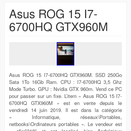
Asus ROG 15 I7-
6700HQ GTX960M
Asus ROG 15 I7-6700HQ GTX960M. SSD 250Go
Sata 1To 16Gb Ram. CPU : I7-6700HQ 3,5 Ghz
Mode Turbo. GPU : Nvidia GTX 960m. Vend ce PC
pour passer sur un fixe. L’item « Asus ROG 15 I7-
6700HQ GTX960M » est en vente depuis le
vendredi 14 juin 2019. Il est dans la catégorie
« Informatique, réseaux\Portables,
netbooks\Ordinateurs portables ». Le vendeur est
« afis6318″ et est localisé à/en Andrézieux