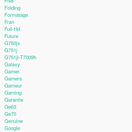
Fixe
Folding
Formatage
Fran
Full-Hd
Future
G750jx
G751j
G751jl-T7009h
Galaxy
Gamer
Gamers
Gameur
Gaming
Garantie
Ge63
Ge70
Genuine
Google