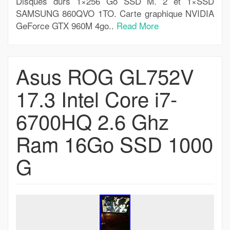
Disques durs 1×256 Go SSD M. 2 et 1×SSD
SAMSUNG 860QVO 1TO. Carte graphique NVIDIA
GeForce GTX 960M 4go..
Read More
Asus ROG GL752V
17.3 Intel Core i7-
6700HQ 2.6 Ghz
Ram 16Go SSD 1000
G