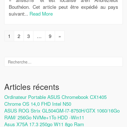
Bouthéon. Cet article peut être expédié au pays
suivant:..
Read More
1
2
3
…
9
»
Articles récents
Ordinateur Portable ASUS Chromebook CX1405
Chrome OS 14,0 FHD Intel N50
ASUS ROG Strix GL504GM-I7-8750H/GTX 1060/16Go
RAM/ 256Go NVMe+1To HDD -Win11
Asus X75A 17.3 250go W11 8go Ram