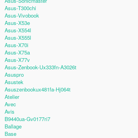
Asus-Sonicmaster
Asus-T300chi
Asus-Vivobook
Asus-X53e
Asus-X554l
Asus-X555l
Asus-X70i
Asus-X75a
Asus-X77v
Asus-Zenbook-Ux333fn-A3026t
Asuspro
Asustek
Asuszenbookux481fa-Hj064t
Atelier
Avec
Avis
B9440ua-Gv0177ri7
Ballage
Base