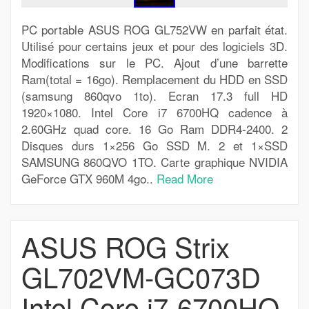
PC portable ASUS ROG GL752VW en parfait état.
Utilisé pour certains jeux et pour des logiciels 3D.
Modifications sur le PC. Ajout d’une barrette
Ram(total = 16go). Remplacement du HDD en SSD
(samsung 860qvo 1to). Ecran 17.3 full HD
1920×1080. Intel Core i7 6700HQ cadence à
2.60GHz quad core. 16 Go Ram DDR4-2400. 2
Disques durs 1×256 Go SSD M. 2 et 1×SSD
SAMSUNG 860QVO 1TO. Carte graphique NVIDIA
GeForce GTX 960M 4go..
Read More
ASUS ROG Strix
GL702VM-GC073D
Intel Core i7-6700HQ