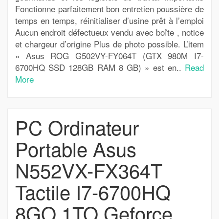
Fonctionne parfaitement bon entretien poussière de
temps en temps, réinitialiser d’usine prêt à l’emploi
Aucun endroit défectueux vendu avec boîte , notice
et chargeur d’origine Plus de photo possible. L’item
« Asus ROG G502VY-FY064T (GTX 980M I7-
6700HQ SSD 128GB RAM 8 GB) » est en..
Read
More
PC Ordinateur
Portable Asus
N552VX-FX364T
Tactile I7-6700HQ
8GO 1TO Geforce