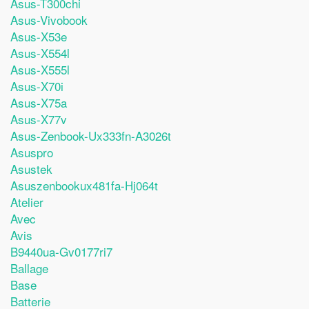
Asus-T300chi
Asus-Vivobook
Asus-X53e
Asus-X554l
Asus-X555l
Asus-X70i
Asus-X75a
Asus-X77v
Asus-Zenbook-Ux333fn-A3026t
Asuspro
Asustek
Asuszenbookux481fa-Hj064t
Atelier
Avec
Avis
B9440ua-Gv0177ri7
Ballage
Base
Batterie