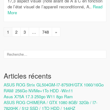
17,3 aspect visuel (note allant de A à C en fonction
de l’état visuel de l’appareil reconditionné, A..
Read
More
1
2
3
…
748
»
Articles récents
ASUS ROG Strix GL504GM-I7-8750H/GTX 1060/16Go
RAM/ 256Go NVMe+1To HDD -Win11
Asus X75A 17.3 250go W11 8go Ram
ASUS ROG CHIMERA / GTX 1080 8GB/ 32Gb / I7-
7820HK / 512 SSD / 1TO HDD / 144HZ