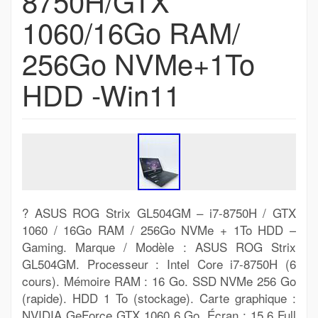
8750H/GTX
1060/16Go RAM/
256Go NVMe+1To
HDD -Win11
? ASUS ROG Strix GL504GM – i7-8750H / GTX
1060 / 16Go RAM / 256Go NVMe + 1To HDD –
Gaming. Marque / Modèle : ASUS ROG Strix
GL504GM. Processeur : Intel Core i7-8750H (6
cours). Mémoire RAM : 16 Go. SSD NVMe 256 Go
(rapide). HDD 1 To (stockage). Carte graphique :
NVIDIA GeForce GTX 1060 6 Go. Écran : 15.6 Full