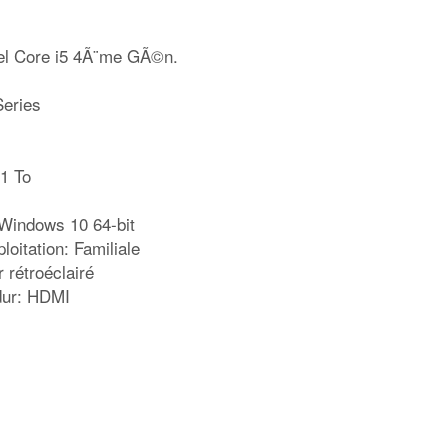
tel Core i5 4Ã¨me GÃ©n.
eries
 1 To
 Windows 10 64-bit
loitation: Familiale
 rétroéclairé
dur: HDMI
rtager