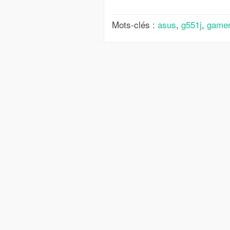
Mots-clés :
asus
,
g551j
,
game