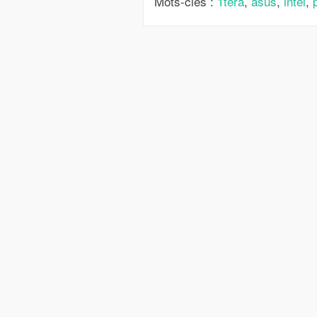
Mots-clés :
1tera
,
asus
,
intel
,