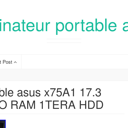
inateur portable 
t Post
ble asus x75A1 17.3
2 GO RAM 1TERA HDD