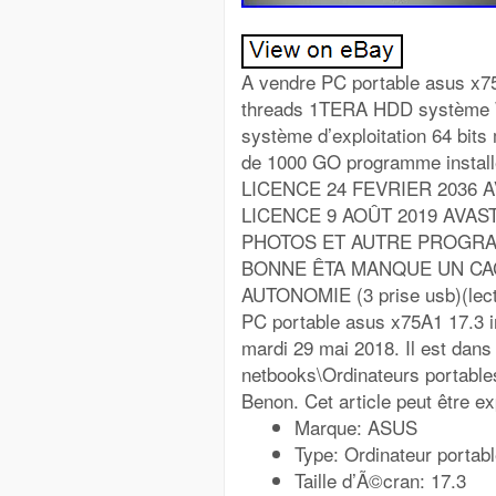
A vendre PC portable asus x
threads 1TERA HDD systèm
système d’exploitation 64 bi
de 1000 GO programme insta
LICENCE 24 FEVRIER 2036 
LICENCE 9 AOÛT 2019 AVAS
PHOTOS ET AUTRE PROGRAM
BONNE ÊTA MANQUE UN CACH
AUTONOMIE (3 prise usb)(lect
PC portable asus x75A1 17.3 
mardi 29 mai 2018. Il est dans
netbooks\Ordinateurs portables
Benon. Cet article peut être e
Marque: ASUS
Type: Ordinateur portab
Taille d’Ã©cran: 17.3