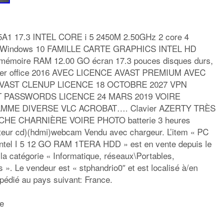
75A1 17.3 INTEL CORE i 5 2450M 2.50GHz 2 core 4
e Windows 10 FAMILLE CARTE GRAPHICS INTEL HD
ts mémoire RAM 12.00 GO écran 17.3 pouces disques durs,
ller office 2016 AVEC LICENCE AVAST PREMIUM AVEC
AVAST CLENUP LICENCE 18 OCTOBRE 2027 VPN
T PASSWORDS LICENCE 24 MARS 2019 VOIRE
ME DIVERSE VLC ACROBAT…. Clavier AZERTY TRÈS
E CHARNIÈRE VOIRE PHOTO batterie 3 heures
eur cd)(hdmi)webcam Vendu avec chargeur. L’item « PC
intel I 5 12 GO RAM 1TERA HDD » est en vente depuis le
 la catégorie « Informatique, réseaux\Portables,
 ». Le vendeur est « stphandrio0″ et est localisé à/en
xpédié au pays suivant: France.
le