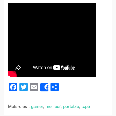
Facebook
Twitter
Email
Partager
Share
Mots-clés :
gamer
,
meilleur
,
portable
,
top5