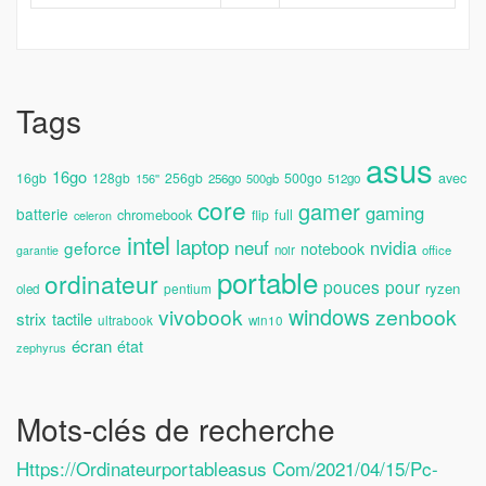
Tags
asus
16go
avec
16gb
128gb
256gb
500go
156''
256go
500gb
512go
core
gamer
gaming
batterie
chromebook
full
flip
celeron
intel
laptop
neuf
nvidia
geforce
notebook
noir
office
garantie
portable
ordinateur
pouces
pour
ryzen
pentium
oled
windows
vivobook
zenbook
strix
tactile
ultrabook
win10
écran
état
zephyrus
Mots-clés de recherche
Https://ordinateurportableasus Com/2021/04/15/pc-