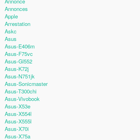
Annonce
Annonces
Apple
Arrestation
Askc
Asus
Asus-E406m
Asus-F75vc
Asus-Gl552
Asus-K72j
Asus-N751jk
Asus-Sonicmaster
Asus-T300chi
Asus-Vivobook
Asus-X53e
Asus-X554l
Asus-X555l
Asus-X70i
Asus-X75a