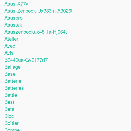
Asus-X77v
Asus-Zenbook-Ux333fn-A3026t
Asuspro
Asustek
Asuszenbookux481fa-Hj064t
Atelier
Avec
Avis
B9440ua-Gv0177ri7
Ballage
Base
Batterie
Batteries
Battle
Best
Beta
Bloc
Boîtier
Bombe