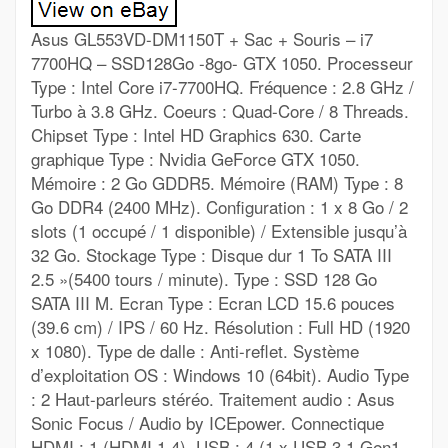
Asus GL553VD-DM1150T + Sac + Souris – i7
7700HQ – SSD128Go -8go- GTX 1050. Processeur
Type : Intel Core i7-7700HQ. Fréquence : 2.8 GHz /
Turbo à 3.8 GHz. Coeurs : Quad-Core / 8 Threads.
Chipset Type : Intel HD Graphics 630. Carte
graphique Type : Nvidia GeForce GTX 1050.
Mémoire : 2 Go GDDR5. Mémoire (RAM) Type : 8
Go DDR4 (2400 MHz). Configuration : 1 x 8 Go / 2
slots (1 occupé / 1 disponible) / Extensible jusqu’à
32 Go. Stockage Type : Disque dur 1 To SATA III
2.5 »(5400 tours / minute). Type : SSD 128 Go
SATA III M. Ecran Type : Ecran LCD 15.6 pouces
(39.6 cm) / IPS / 60 Hz. Résolution : Full HD (1920
x 1080). Type de dalle : Anti-reflet. Système
d’exploitation OS : Windows 10 (64bit). Audio Type
: 2 Haut-parleurs stéréo. Traitement audio : Asus
Sonic Focus / Audio by ICEpower. Connectique
HDMI : 1 (HDMI 1.4). USB : 4 (1 x USB 3.1 Gen1