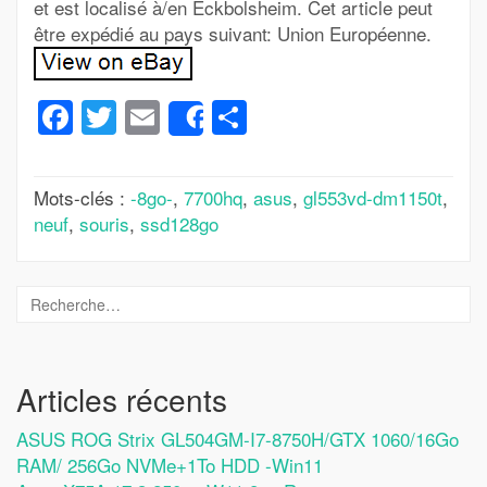
et est localisé à/en Eckbolsheim. Cet article peut
être expédié au pays suivant: Union Européenne.
Facebook
Twitter
Email
Partager
Share
Mots-clés :
-8go-
,
7700hq
,
asus
,
gl553vd-dm1150t
,
neuf
,
souris
,
ssd128go
Articles récents
ASUS ROG Strix GL504GM-I7-8750H/GTX 1060/16Go
RAM/ 256Go NVMe+1To HDD -Win11