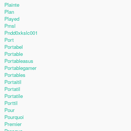
Plainte
Plan
Played
Pmsl
Pndd0xkslc001
Port
Portabel
Portable
Portableasus
Portablegamer
Portables
Portaitil
Portatil
Portatile
Porttil
Pour
Pourquoi
Premier
Presque