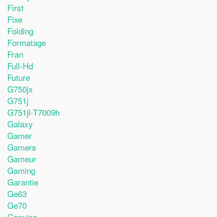
First
Fixe
Folding
Formatage
Fran
Full-Hd
Future
G750jx
G751j
G751jl-T7009h
Galaxy
Gamer
Gamers
Gameur
Gaming
Garantie
Ge63
Ge70
Genuine