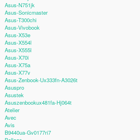
Asus-N751jk
Asus-Sonicmaster
Asus-T300chi
Asus-Vivobook
Asus-X53e
Asus-X554l
Asus-X555l
Asus-X70i
Asus-X75a
Asus-X77v
Asus-Zenbook-Ux333fn-A3026t
Asuspro
Asustek
Asuszenbookux481fa-Hj064t
Atelier
Avec
Avis
B9440ua-Gv0177ri7
Ballage