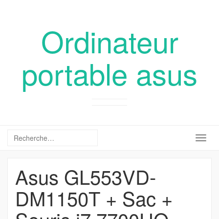
Ordinateur
portable asus
Togg
navig
Asus GL553VD-
DM1150T + Sac +