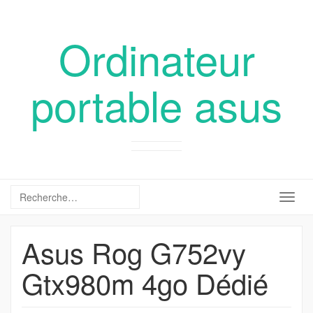
Ordinateur
portable asus
Togg
navig
Asus Rog G752vy
Gtx980m 4go Dédié