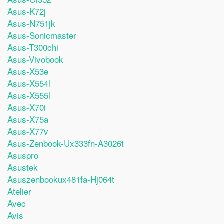
Asus-K72j
Asus-N751jk
Asus-Sonicmaster
Asus-T300chi
Asus-Vivobook
Asus-X53e
Asus-X554l
Asus-X555l
Asus-X70i
Asus-X75a
Asus-X77v
Asus-Zenbook-Ux333fn-A3026t
Asuspro
Asustek
Asuszenbookux481fa-Hj064t
Atelier
Avec
Avis