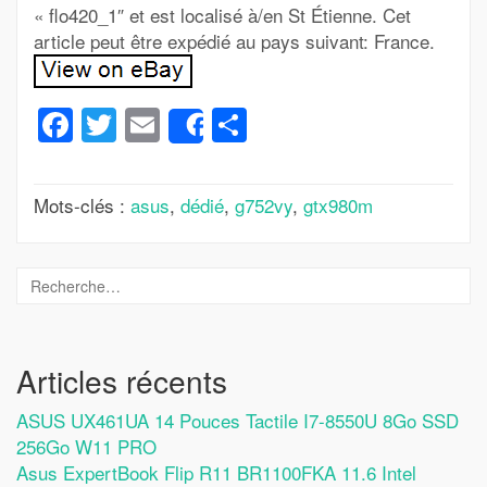
« flo420_1″ et est localisé à/en St Étienne. Cet
article peut être expédié au pays suivant: France.
Facebook
Twitter
Email
Partager
Share
Mots-clés :
asus
,
dédié
,
g752vy
,
gtx980m
Articles récents
ASUS UX461UA 14 Pouces Tactile I7-8550U 8Go SSD
256Go W11 PRO
Asus ExpertBook Flip R11 BR1100FKA 11.6 Intel