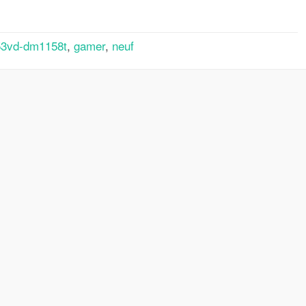
53vd-dm1158t
,
gamer
,
neuf