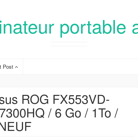
inateur portable 
t Post
sus ROG FX553VD-
300HQ / 6 Go / 1To /
 NEUF