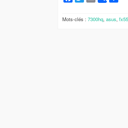
Mots-clés :
7300hq
,
asus
,
fx5