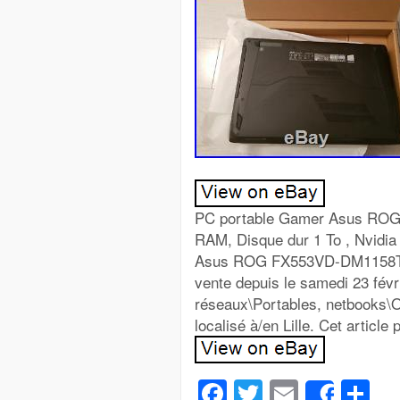
PC portable Gamer Asus ROG 
RAM, Disque dur 1 To , Nvidi
Asus ROG FX553VD-DM1158T i5
vente depuis le samedi 23 févri
réseaux\Portables, netbooks\O
localisé à/en Lille. Cet articl
Facebook
Twitter
Email
Pa
Share