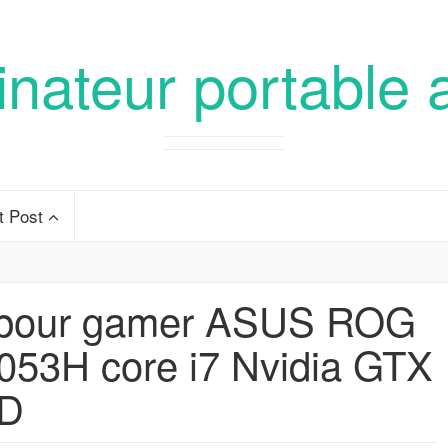
inateur portable 
t Post
 pour gamer ASUS ROG
3H core i7 Nvidia GTX
DD