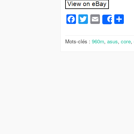
Facebook
Twitter
Email
Pa
Share
Mots-clés :
960m
,
asus
,
core
,