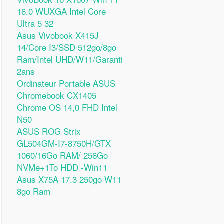
16.0 WUXGA Intel Core
Ultra 5 32
Asus Vivobook X415J
14/Core I3/SSD 512go/8go
Ram/Intel UHD/W11/Garanti
2ans
Ordinateur Portable ASUS
Chromebook CX1405
Chrome OS 14,0 FHD Intel
N50
ASUS ROG Strix
GL504GM-I7-8750H/GTX
1060/16Go RAM/ 256Go
NVMe+1To HDD -Win11
Asus X75A 17.3 250go W11
8go Ram