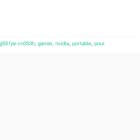
rtager
g551jw-cn053h
,
gamer
,
nvidia
,
portable
,
pour