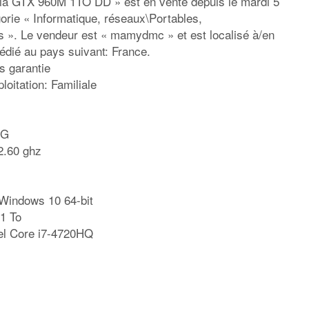
a GTX 960M 1TO DD » est en vente depuis le mardi 5
gorie « Informatique, réseaux\Portables,
s ». Le vendeur est « mamydmc » et est localisé à/en
pédié au pays suivant: France.
s garantie
loitation: Familiale
OG
2.60 ghz
 Windows 10 64-bit
 1 To
tel Core i7-4720HQ