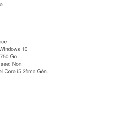
le
nce
: Windows 10
 750 Go
isée: Non
el Core i5 2ème Gén.
rtager