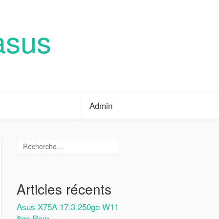
asus
Admin
Articles récents
Asus X75A 17.3 250go W11
8go Ram