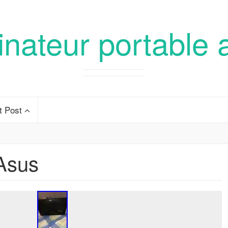
inateur portable 
t Post
Asus