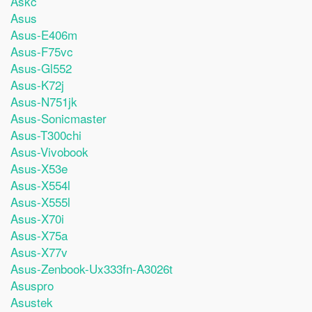
Askc
Asus
Asus-E406m
Asus-F75vc
Asus-Gl552
Asus-K72j
Asus-N751jk
Asus-Sonicmaster
Asus-T300chi
Asus-Vivobook
Asus-X53e
Asus-X554l
Asus-X555l
Asus-X70i
Asus-X75a
Asus-X77v
Asus-Zenbook-Ux333fn-A3026t
Asuspro
Asustek