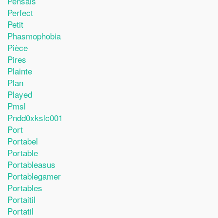
Pensais
Perfect
Petit
Phasmophobia
Pièce
Pires
Plainte
Plan
Played
Pmsl
Pndd0xkslc001
Port
Portabel
Portable
Portableasus
Portablegamer
Portables
Portaitil
Portatil